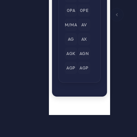
0PA
0PE
M/MA
AV
AG
AX
AGK
AGN
AGP
AGP