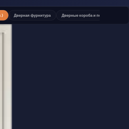
.)
Дверная фурнитура
Дверные короба и погонаж
Ск