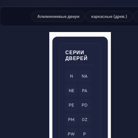
Алюминиевые двери
каркасные (древ.)
СЕРИИ
ДВЕРЕЙ
N
NA
NE
PA
PE
PD
PM
0Z
PW
P