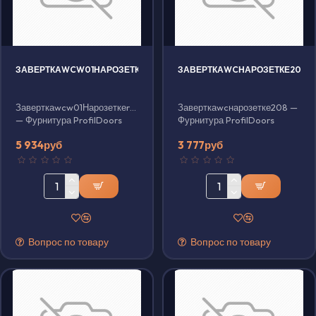
ЗАВЕРТКАWCW01НАРОЗЕТКЕRO86
ЗАВЕРТКАWCНАРОЗЕТКЕ208
Заверткаwcw01Нарозеткеro86
Заверткаwcнарозетке208 —
— Фурнитура ProfilDoors
Фурнитура ProfilDoors
OrangeОригинальная
OrangeОригинальная
5 934руб
3 777руб
качественная фурнитура
качественная фурнитура
Заверткаwcw01Нарозеткеro86
Заверткаwcнарозетке208 от
от фабрики ProfilDoors.
фабрики ProfilDoors.
Гарант..
Гарантия долго..
Вопрос по товару
Вопрос по товару