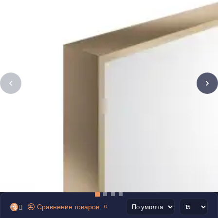
Сравнение товаров
0