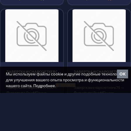
ЗАВЕРТКАWCНАРОЗЕТКЕRO54
ЗАВЕРТКАWCНАРОЗЕТКЕRO75
Мы используем файлы cookie и другие подобные технологии
OK
для улучшения вашего опыта просмотра и функциональности
Фильтр
нашего сайта.
Подробнее.
Заверткаwcнарозеткеro54 —
Заверткаwcнарозеткеro75 —
Фурнитура ProfilDoors
Фурнитура ProfilDoors
OrangeОригинальная
OrangeОригинальная
4 598руб
2 621руб
качественная фурнитура
качественная фурнитура
Заверткаwcнарозеткеro54
Заверткаwcнарозеткеro75
от фабрики ProfilDoors.
от фабрики ProfilDoors.
Гарантия дол..
Гарантия дол..