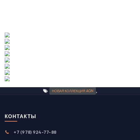
Зеркало Gold (Гезелла), Атриум Серебро, Неро Мрамор, Узор
Страйп, Прозрачное, Матовое, Графит, Лоран узор Золото.
Фотогалерея
,
НОВАЯ КОЛЛЕКЦИЯ AGN
КОНТАКТЫ
+7 (978) 924-77-88